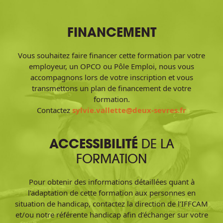
FINANCEMENT
Vous souhaitez faire financer cette formation par votre
employeur, un OPCO ou Pôle Emploi, nous vous
accompagnons lors de votre inscription et vous
transmettons un plan de financement de votre
formation.
Contactez
sylvie.vallette@deux-sevres.fr
ACCESSIBILITÉ
DE LA
FORMATION
Pour obtenir des informations détaillées quant à
l’adaptation de cette formation aux personnes en
situation de handicap, contactez la direction de l’IFFCAM
et/ou notre référente handicap afin d’échanger sur votre